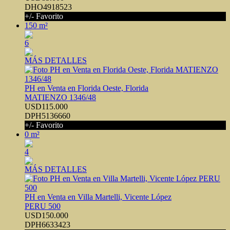
DHO4918523
+/- Favorito
150 m²
6
MÁS DETALLES
PH en Venta en Florida Oeste, Florida
MATIENZO 1346/48
USD115.000
DPH5136660
+/- Favorito
0 m²
4
MÁS DETALLES
PH en Venta en Villa Martelli, Vicente López
PERU 500
USD150.000
DPH6633423