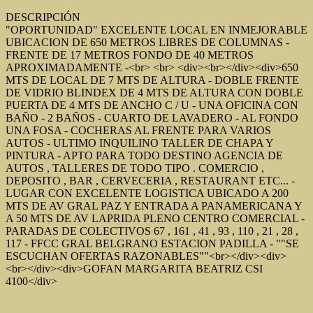
DESCRIPCIÓN
"OPORTUNIDAD" EXCELENTE LOCAL EN INMEJORABLE
UBICACION DE 650 METROS LIBRES DE COLUMNAS -
FRENTE DE 17 METROS FONDO DE 40 METROS
APROXIMADAMENTE -<br> <br> <div><br></div><div>650
MTS DE LOCAL DE 7 MTS DE ALTURA - DOBLE FRENTE
DE VIDRIO BLINDEX DE 4 MTS DE ALTURA CON DOBLE
PUERTA DE 4 MTS DE ANCHO C / U - UNA OFICINA CON
BAÑO - 2 BAÑOS - CUARTO DE LAVADERO - AL FONDO
UNA FOSA - COCHERAS AL FRENTE PARA VARIOS
AUTOS - ULTIMO INQUILINO TALLER DE CHAPA Y
PINTURA - APTO PARA TODO DESTINO AGENCIA DE
AUTOS , TALLERES DE TODO TIPO . COMERCIO ,
DEPOSITO , BAR , CERVECERIA , RESTAURANT ETC... -
LUGAR CON EXCELENTE LOGISTICA UBICADO A 200
MTS DE AV GRAL PAZ Y ENTRADA A PANAMERICANA Y
A 50 MTS DE AV LAPRIDA PLENO CENTRO COMERCIAL -
PARADAS DE COLECTIVOS 67 , 161 , 41 , 93 , 110 , 21 , 28 ,
117 - FFCC GRAL BELGRANO ESTACION PADILLA - ""SE
ESCUCHAN OFERTAS RAZONABLES""<br></div><div>
<br></div><div>GOFAN MARGARITA BEATRIZ CSI
4100</div>