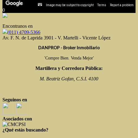
Image may be subject to copyright
Terms
Report a problem
0
Encontranos en
(011) 4709-5366
Av. F. N. de Laprida 3901 - V. Martelli - Vicente López
DANPROP - Broker Inmobiliario
'Compre Bien. Venda Mejor'
Martillera y Corredora Pública:
M. Beatriz Gofan, C.S.I. 4100
Seguinos en
Asociados con
¿Qué estás buscando?