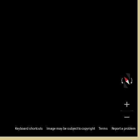
Keyboard shortcuts
Image may be subject to copyright
Terms
Report a problem