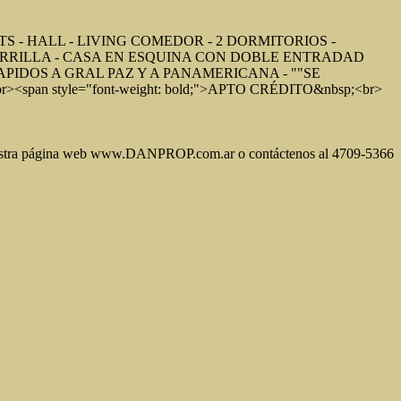
 - HALL - LIVING COMEDOR - 2 DORMITORIOS -
PARRILLA - CASA EN ESQUINA CON DOBLE ENTRADAD
PIDOS A GRAL PAZ Y A PANAMERICANA - ""SE
pan style="font-weight: bold;">APTO CRÉDITO&nbsp;<br>
nuestra página web www.DANPROP.com.ar o contáctenos al 4709-5366