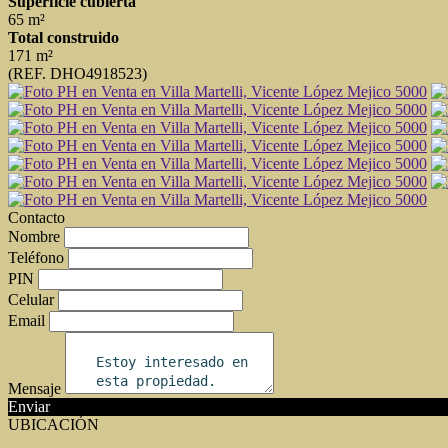
Superficie cubierta
65 m²
Total construido
171 m²
(REF. DHO4918523)
Contacto
Nombre
Teléfono
PIN
Celular
Email
Mensaje
Enviar
UBICACIÓN