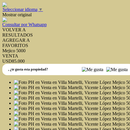
Seleccionar idioma
▼
Mostrar original
Consultar por Whatsapp
VOLVER A
RESULTADOS
AGREGAR A
FAVORITOS
Mejico 5000
VENTA
USD85.000
,
¿te gusta esta propiedad?