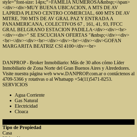
style="font-size: 14px;">FAMILIA NUMEROSA&nbsp;</span>
</div><div>MUY BUENA UBICACION, A MTS DE AV
LAPRIDA PLENO CENTRO COMERCIAL, 600 MTS DE AV
MITRE, 700 MTS DE AV GRAL PAZ Y ENTRADA A
PANAMERICANA, COLECTIVOS 67 , 161, 41, 93, FFCC
GRAL BELGRANO ESTACION PADILLA</div><div><br>
</div><div>" SE ESCUCHAN OFERTAS "&nbsp;</div><div>
<br></div><div><br></div><div><br></div><div>GOFAN
MARGARITA BEATRIZ CSI 4100</div><br>
DANPROP - Broker Inmobiliario: Más de 30 años cómo Líder
Inmobiliario de Zona Norte del Gran Buenos Aires y Alrededores.
Visite nuestra página web www.DANPROP.com.ar o contáctenos al
4709-5366 y rotativas o al Whatsapp +54(11)5471-8253.
SERVICIOS
Agua Corriente
Gas Natural
Electricidad
Cloaca
DETALLES DE LA PROPIEDAD
Tipo de Propiedad
Casa