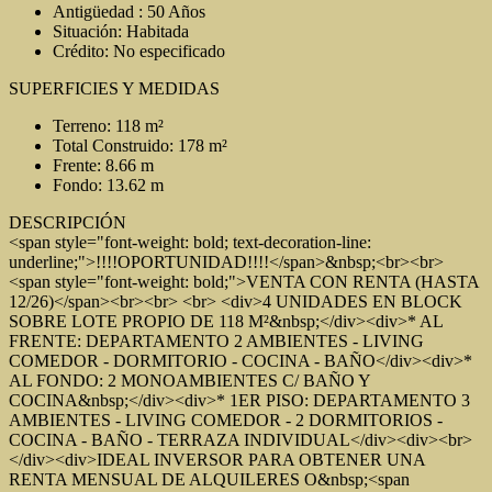
Antigüedad : 50 Años
Situación: Habitada
Crédito: No especificado
SUPERFICIES Y MEDIDAS
Terreno: 118 m²
Total Construido: 178 m²
Frente: 8.66 m
Fondo: 13.62 m
DESCRIPCIÓN
<span style="font-weight: bold; text-decoration-line:
underline;">!!!!OPORTUNIDAD!!!!</span>&nbsp;<br><br>
<span style="font-weight: bold;">VENTA CON RENTA (HASTA
12/26)</span><br><br> <br> <div>4 UNIDADES EN BLOCK
SOBRE LOTE PROPIO DE 118 M²&nbsp;</div><div>* AL
FRENTE: DEPARTAMENTO 2 AMBIENTES - LIVING
COMEDOR - DORMITORIO - COCINA - BAÑO</div><div>*
AL FONDO: 2 MONOAMBIENTES C/ BAÑO Y
COCINA&nbsp;</div><div>* 1ER PISO: DEPARTAMENTO 3
AMBIENTES - LIVING COMEDOR - 2 DORMITORIOS -
COCINA - BAÑO - TERRAZA INDIVIDUAL</div><div><br>
</div><div>IDEAL INVERSOR PARA OBTENER UNA
RENTA MENSUAL DE ALQUILERES O&nbsp;<span