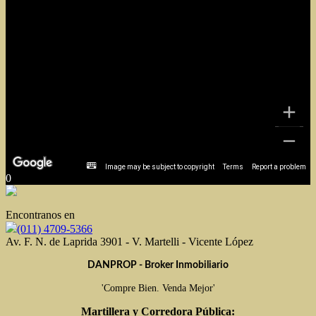
Image may be subject to copyright
Terms
Report a problem
0
Encontranos en
(011) 4709-5366
Av. F. N. de Laprida 3901 - V. Martelli - Vicente López
DANPROP - Broker Inmobiliario
'Compre Bien. Venda Mejor'
Martillera y Corredora Pública: