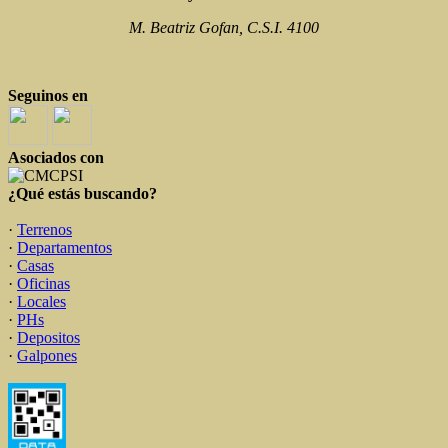
M. Beatriz Gofan, C.S.I. 4100
Seguinos en
Asociados con
¿Qué estás buscando?
·
Terrenos
·
Departamentos
·
Casas
·
Oficinas
·
Locales
·
PHs
·
Depositos
·
Galpones