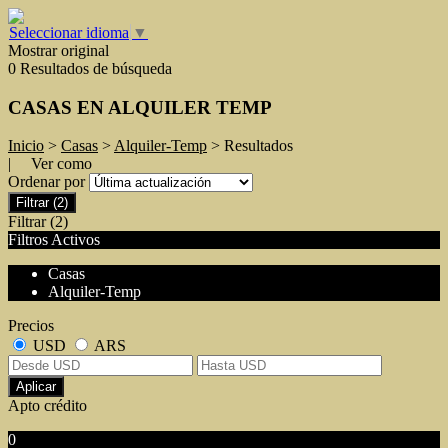
Seleccionar idioma
▼
Mostrar original
0 Resultados de búsqueda
CASAS EN ALQUILER TEMP
Inicio
>
Casas
>
Alquiler-Temp
> Resultados
| Ver como
Ordenar por
Filtrar
(2)
Filtrar
(2)
Filtros Activos
Casas
Alquiler-Temp
Precios
USD
ARS
Aplicar
Apto crédito
0
No hubo resultados para su búsqueda